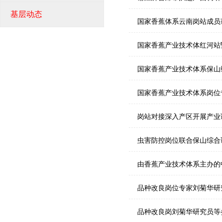
基层动态
国家香蕉体系云南岗站成员获
国家香蕉产业技术体红河站
国家香蕉产业技术体系保山
国家香蕉产业技术体系岗位
岗站对接深入产区开展产业
虫害防控岗位联合保山综合
由香蕉产业技术体系主办的
品种改良岗刘菊华研究员等