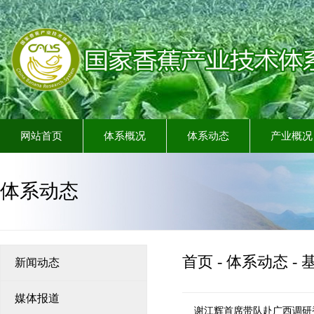
网站首页
体系概况
体系动态
产业概况
体系动态
首页
-
体系动态
-
新闻动态
媒体报道
谢江辉首席带队赴广西调研