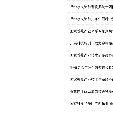
品种改良岗和曹晓风院士团
品种改良岗和广东中晟种业
国家香蕉产业体系专家刘菊
开展科技培训，助力乡村振
国家香蕉产业技术遗传改良
生物防治与综合防控岗位参加
国家香蕉产业技术体系经济
香蕉产业体系海口综合试验
国家科技特派团广西乐业团