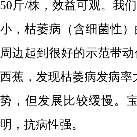
50斤/株，
效益可观
。
我们
小
，
枯萎病
（含
细菌性
）
周边
起到
很好的示范
带动
西
蕉
，发现枯萎病发病率
势，但发展比较缓慢
。
明，抗病性强。