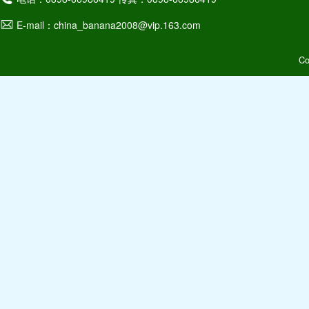
E-mail：china_banana2008@vip.163.com
C