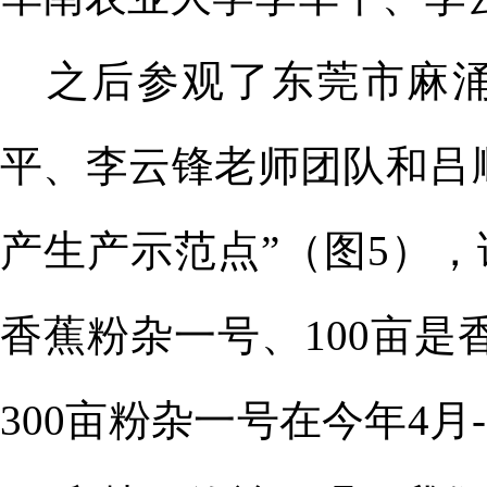
之后
参观了
东莞
市
麻
平
、李云锋
老师团队
和
吕
产生产示范点
”（图
5
），
香蕉粉
杂
一号
、
100亩是
300亩粉
杂
一号在今年
4月
-