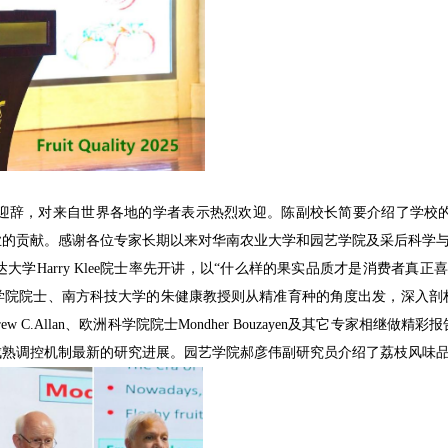
迎辞，对来自世界各地的学者表示热烈欢迎。陈副校长简要介绍了学校
业的贡献。感谢各位专家长期以来对华南农业大学和园艺学院及采后科学
学Harry Klee院士率先开讲，以“什么样的果实品质才是消费者真
学院院士、南方科技大学的朱健康教授则从精准育种的角度出发，深入剖
ndrew C.Allan、欧洲科学院院士Mondher Bouzayen及其它
成熟调控机制最新的研究进展。园艺学院郝彦伟副研究员介绍了荔枝风味