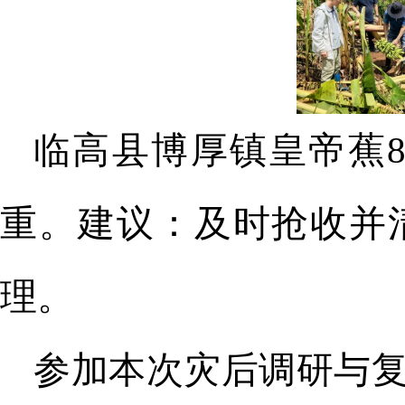
临高
县
博厚镇皇帝蕉
重。
建议：及时抢收并
理。
参加本次灾后调研与