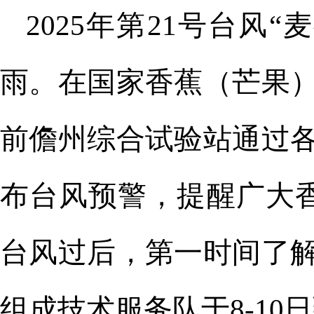
2025
年第
21
号台风
“
麦
雨。在国家香蕉（芒果
前儋州综合试验站
通过
布台风预警，
提醒
广大
台风过后，
第一时间了
组成技术服务队于
8-1