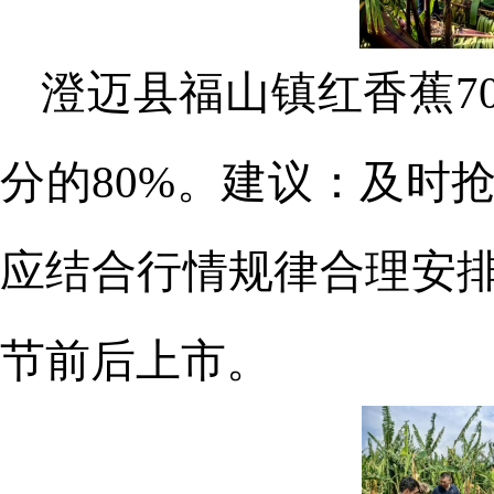
澄迈
县
福山镇红香蕉
7
分的
80%。建议：及时
应结合行情规律合理安
节前后上市。