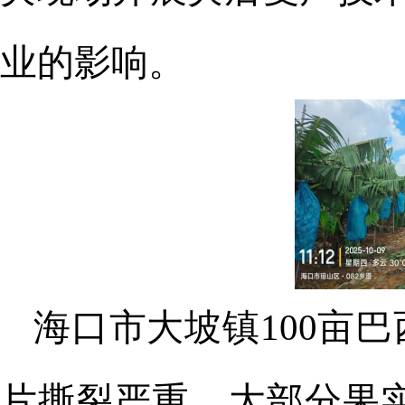
业的影响
。
海口
市
大坡镇
100亩
片撕裂严重，大部分果