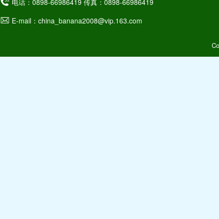
电话：0898-66986419 传真：0898-66986419
E-mail：china_banana2008@vip.163.com
C