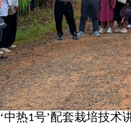
‘中热
号’配套栽培技术
1