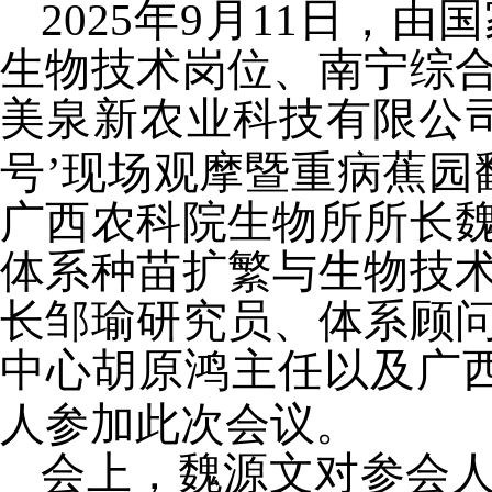
2025年9月11日
，
由
国
生物技术岗位、
南宁综
美泉新农业科技有限公
号’现场观摩暨重病蕉园
广西农科院生物所所长
体系
种苗扩繁与生物技
长邹瑜研究员、体系顾
中心胡原鸿主任以及广
人参加此次会议。
会上，魏源文对参会